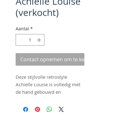
Achielle Louise
(verkocht)
Aantal
*
Contact opnemen om te kopen
Deze stijlvolle retrostyle
Achielle Louise is volledig met
de hand gebouwd en
combineert stijl met souplesse.
Het handgebouwde Salmon
Beige frame is opgebouwd met
Shimano Nexus 3-speed
©2016 by Fraai Staal. Proudly
versnellingsnaaf en chromen
created with
Wix.com
velgen. De verlichting wordt