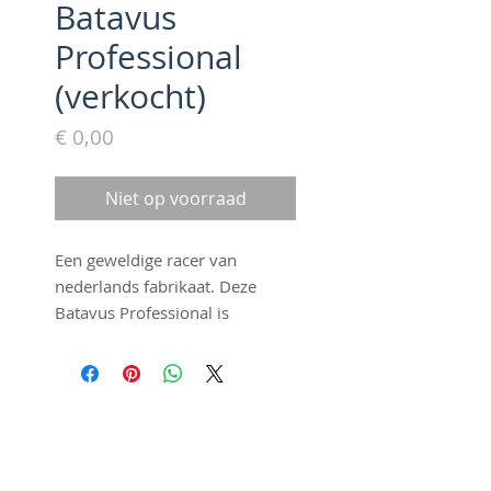
Batavus
Professional
(verkocht)
Prijs
€ 0,00
Niet op voorraad
Een geweldige racer van
nederlands fabrikaat. Deze
Batavus Professional is
gebouwd met Columbus buis
en afgemonteerd met Dura Ace
2x5 groep. De velgen zijn van
Mavic en we hebben Michelin
©2016 by Fraai Staal. Proudly
banden gemonteerd in maat
created with
Wix.com
622-28. Een echte topper