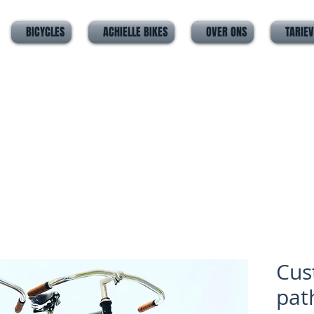
BICYCLES
ACHIELLE BIKES
OVER ONS
TARIE
Cus
pat