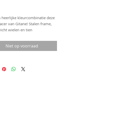
Prijs
 heerlijke kleurcombinatie deze
racer van Gitane! Stalen frame,
icht wielen en tien
lingen. Het frame is nagenoeg
oos en de blauw/gele
Niet op voorraad
mbinatie is echt super. Voorzien
se Schwalbe Lugano banden in
5/622 en solide Wienmann
ep. Framemaat 62 dus ook
t voor een grotere berijder.