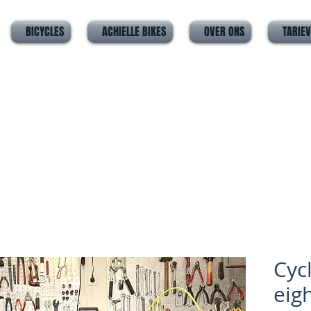
BICYCLES
ACHIELLE BIKES
OVER ONS
TARIE
Cyc
eig