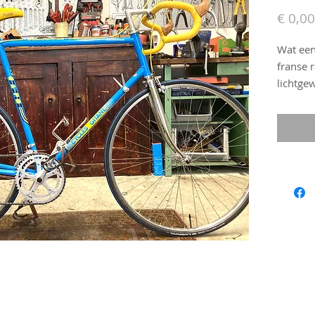
€ 0,00
Wat een
franse 
lichtgew
versnel
smettel
kleurco
van ver
maat 2
remgro
geschik