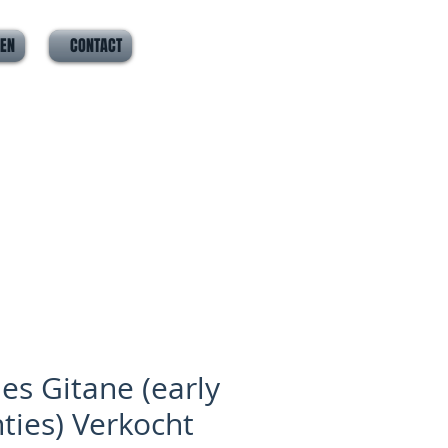
VEN
CONTACT
les Gitane (early
hties) Verkocht