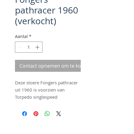
pathracer 1960
(verkocht)
Aantal
*
Contact opnemen om te kopen
Deze stoere Fongers pathracer
uit 1960 is voorzien van
Torpedo singlespeed
terugtrapnaaf. Het is een no
nonsense stalen ros. Het is een
zwaargewicht met een
fantastische drive. Met zijn
©2016 by Fraai Staal. Proudly
"luie" voorvork heb je een