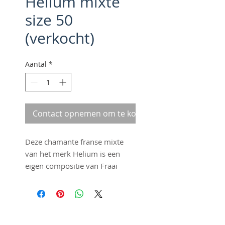
Helium mixte
size 50
(verkocht)
Aantal
*
Contact opnemen om te kopen
Deze chamante franse mixte
van het merk Helium is een
eigen compositie van Fraai
Staal. We hebben mooie
chromen hamerslag
spatbordjes gemonteerd en een
chromen voordrager. Het
©2016 by Fraai Staal. Proudly