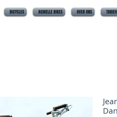
BICYCLES
ACHIELLE BIKES
OVER ONS
TARIE
Jea
Dan