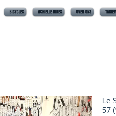
BICYCLES
ACHIELLE BIKES
OVER ONS
TARIE
Le 
57 