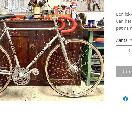
Een lek
van het
patina 
We hebb
Aantal
gebrach
jaartje
versnell
situatie
reminsta
Con
banden