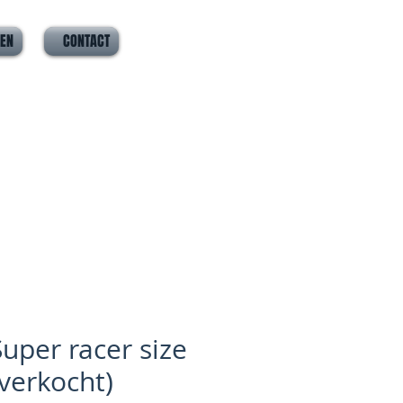
VEN
CONTACT
Super racer size
(verkocht)