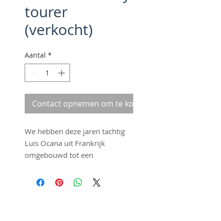
tourer
(verkocht)
Aantal
*
Contact opnemen om te kopen
We hebben deze jaren tachtig
Luis Ocana uit Frankrijk
omgebouwd tot een
comfortabele en lichte
stadsracer. Deze velo heet
twaalf versnellingen en een
Simplex 12-speed
©2016 by Fraai Staal. Proudly
derailleurgroep. Natuurlijk
created with
Wix.com