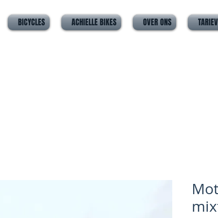
BICYCLES
ACHIELLE BIKES
OVER ONS
TARIE
Mot
mix