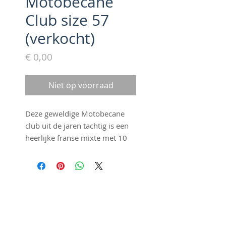
Motobecane
Club size 57
(verkocht)
Prijs
€ 0,00
Niet op voorraad
Deze geweldige Motobecane
club uit de jaren tachtig is een
heerlijke franse mixte met 10
versnellingen. Uitgevoerd met
extra stadsremmen en lederen
Brooks zadel en
stuurbekleding. Een heerlijke
©2016 by Fraai Staal. Proudly
velo voor plezierritjes of
created with
Wix.com
gewoon woon-werkverkeer.
Stijlvol, sterk en snel!