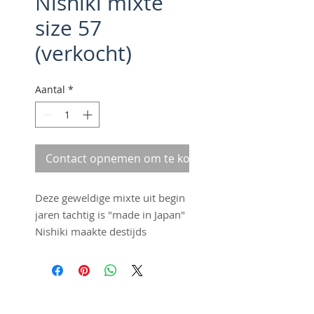
Nishiki mixte
size 57
(verkocht)
Aantal
*
Contact opnemen om te kopen
Deze geweldige mixte uit begin
jaren tachtig is "made in Japan"
Nishiki maakte destijds
hoogwaardige velo's en dat zie
je terug in deze stijlvolle mixte.
Hoogwaardig frame,
lightweight Mavic wielset en
©2016 by Fraai Staal. Proudly