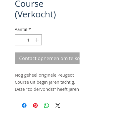
Course
(Verkocht)
Aantal
*
Contact opnemen om te kopen
Nog geheel originele Peugeot
Course uit begin jaren tachtig.
Deze "zoldervondst" heeft jaren
geduldig gewacht om door ons
ontdekt te worden. Het rijwiel is
in bijna nieuwstaat en staat
garant voor veel fietsplezier. De
©2016 by Fraai Staal. Proudly
fiets heeft nog de originele door
created with
Wix.com
Peugeot gelabelde derailleur en