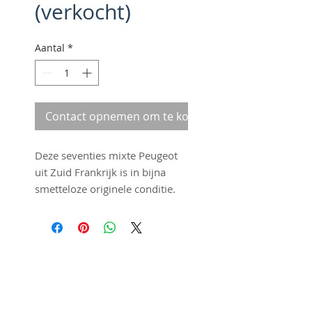
(verkocht)
Aantal
*
Contact opnemen om te kopen
Deze seventies mixte Peugeot
uit Zuid Frankrijk is in bijna
smetteloze originele conditie.
Opstappen en fietsen. Het
rijwiel heeft 5 versnellingen en
zelfs de originele sierlijke
lichtinstallatie werkt zoals het
©2016 by Fraai Staal. Proudly
hoort. Natuurlijk hebben we de
created with
Wix.com
fiets een grondige
onderhoudsbeurt gegeven dus