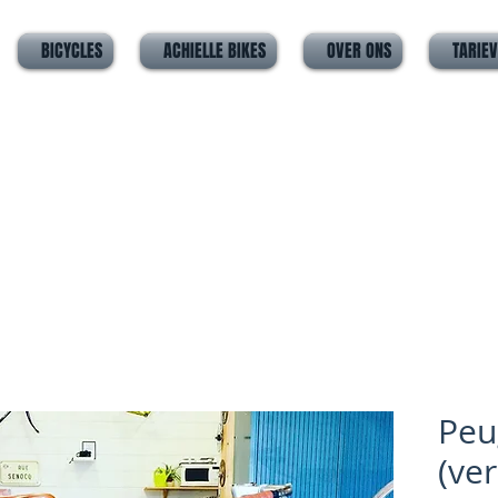
BICYCLES
ACHIELLE BIKES
OVER ONS
TARIE
Peu
(ve