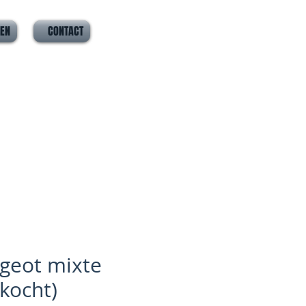
VEN
CONTACT
geot mixte
rkocht)