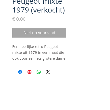
Peugeot mixte
1979 (verkocht)
Prijs
€ 0,00
Niet op voorraad
Een heerlijke retro Peugeot
mixte uit 1979 in een maat die
ook voor een iets grotere dame
geschikt is. Het blauwe frame
ziet er geweldig uit in de zon en
heeft nagenoeg onbeschadigde
lak. Met mooie details zoals
©2016 by Fraai Staal. Proudly
chromen spatborden en een
created with
Wix.com
chromen bagagedrager.
Natuurlijk hebben we deze velo
een grondige revisie gegeven