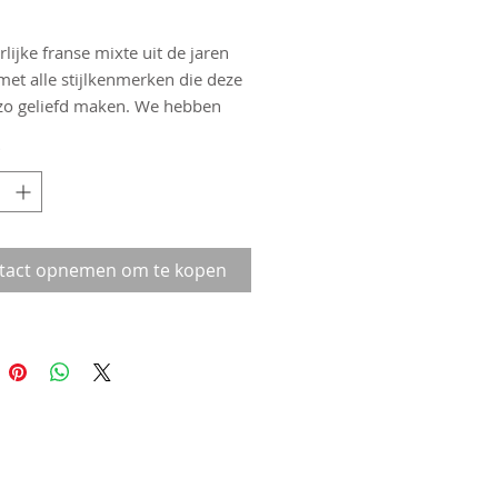
lijke franse mixte uit de jaren
 met alle stijlkenmerken die deze
 zo geliefd maken. We hebben
lo afgewerkt met kleurige
*
s, leren stuurlint, verse
n banden in maat 622-28 en
Lyotard pedalen. Een heerlijke
toerfiets in maat 51.
tact opnemen om te kopen