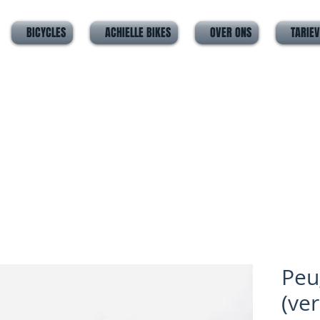
BICYCLES
ACHIELLE BIKES
OVER ONS
TARIE
Peu
(ve