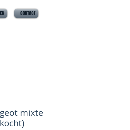
VEN
CONTACT
geot mixte
rkocht)