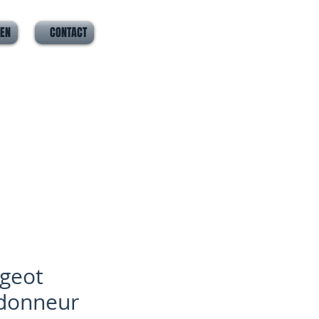
VEN
CONTACT
geot
donneur