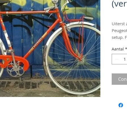
(ve
Uiterst
Peugeot
setup. 
Aantal
Con