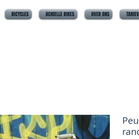
BICYCLES
ACHIELLE BIKES
OVER ONS
TARIE
Peu
ran