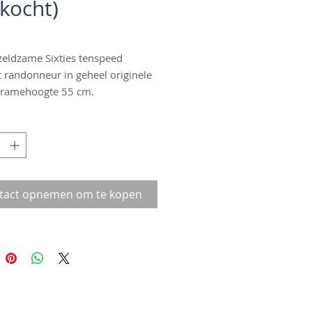
rkocht)
 zeldzame Sixties tenspeed
 randonneur in geheel originele
Framehoogte 55 cm.
*
tact opnemen om te kopen