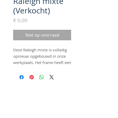
Raleigh mixte
(Verkocht)
Prijs
€ 0,00
Niet op voorraad
Deze Raleigh mixte is volledig
opnieuw opgebouwd in onze
werkplaats. Het frame heeft een
nieuwe coating gekregen en
kan de elementen weer jaren
aan. We hebben deze
stadsracer opgebouwd als
©2016 by Fraai Staal. Proudly
singlespeed zodat het
created with
Wix.com
onderhoud minimaal is. We
hebben een hoogwaardige
italiaanse wielset van Galli