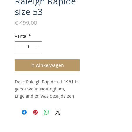
Raleigh Rapide
size 53
Prijs
€ 499,00
Aantal
*
In winkelwagen
Deze Raleigh Rapide uit 1981 is
gebouwd in Nottingham,
Engeland en was destijds een
zeer gewilde racer. Dit
exemplaar staat er nog
geweldig bij en dat is zeldzaam.
Het stalen frame is Reynolds
©2016 by Fraai Staal. Proudly
531 en is voorzien van een 2x5