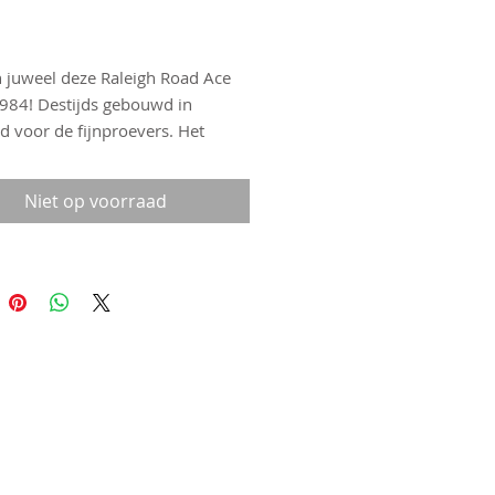
Prijs
 juweel deze Raleigh Road Ace
1984! Destijds gebouwd in
d voor de fijnproevers. Het
s 531c frame is volledig
nteerd met Shimano 600 AX,
Niet op voorraad
e derailleurgroep, remmenset,
 als wielnaven. En alles in super
e! De velgen zijn Mavic GP4 en
gemonteerd met Vittoria Raleigh
tubes. Framehoogte 57c-c , 56 c-
rnok 90mm. Zadelpen Shimano
 Zadel Concor Profil. De kleur is
ue. Deze fiets verdient een
 die de kwaliteit en en conditie
de schat. Ook geweldig om een
toertocht mee te rijden.