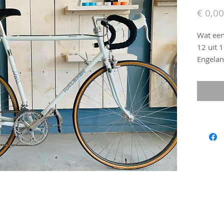
€ 0,00
Wat een
12 uit 
Engelan
Reynold
afgemo
zowel d
stuurset
conditi
zijn af
23-622 
t, stuu
600 AX,
Polar Bl
eigenaar
op waar
Eroica 