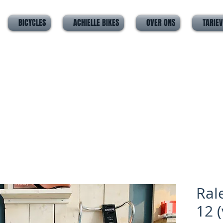
BICYCLES
ACHIELLE BIKES
OVER ONS
TARIE
Ral
12 