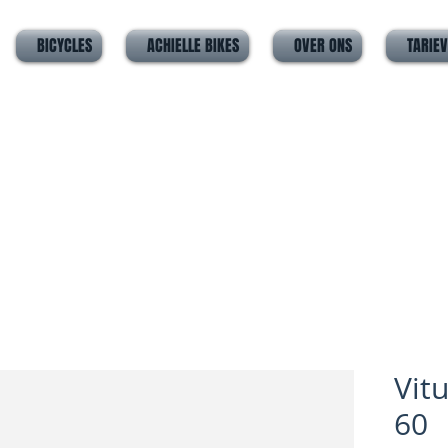
BICYCLES
ACHIELLE BIKES
OVER ONS
TARIE
Vit
60