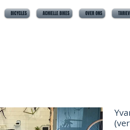
BICYCLES
ACHIELLE BIKES
OVER ONS
TARIE
Yva
(ve