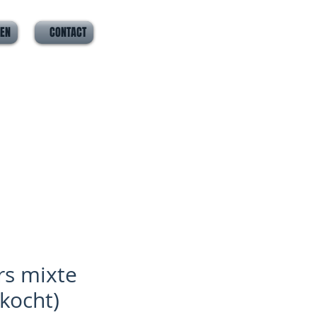
VEN
CONTACT
rs mixte
rkocht)