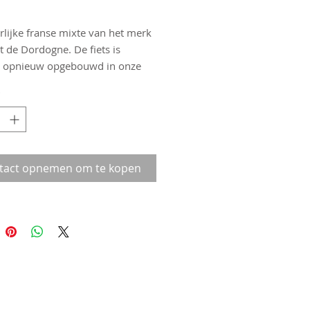
rlijke franse mixte van het merk
t de Dordogne. De fiets is
g opnieuw opgebouwd in onze
p en heeft nieuwe banden,
*
, kabels en remblokken. Klaar
jlvolle ritjes door de stad.
aat 52cm.
tact opnemen om te kopen